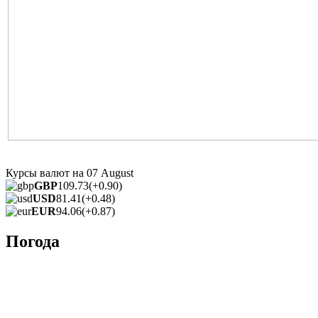
Курсы валют на
07 August
GBP
109.73
(+0.90)
USD
81.41
(+0.48)
EUR
94.06
(+0.87)
Погода